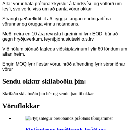
Allar vörur hafa prófunarskýrslur á landsvísu og vottorð um
leyfi, svo vertu viss um að panta vörur okkar.
Strangt gæðaeftirlit til að tryggja langan endingartíma
vörunnar og örugga vinnu notandans.
Með meira en 10 ára reynslu í greininni fyrir EOD, búnað
gegn hryðjuverkum, leyniþjónustutæki o.s.frv.
Við höfum þjónað faglega viðskiptavinum í yfir 60 löndum um
allan heim.
Engin MOQ fyrir flestar vörur, hröð afhending fyrir sérsniðnar
vörur.
Sendu okkur skilaboðin þín:
Skrifaðu skilaboðin þín hér og sendu þau til okkar
Vöruflokkar
Flytjanlegur breiðbands þráðlaus