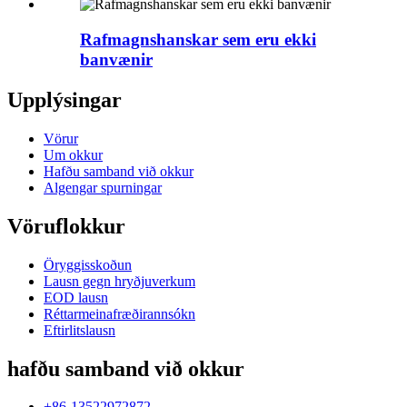
Rafmagnshanskar sem eru ekki
banvænir
Upplýsingar
Vörur
Um okkur
Hafðu samband við okkur
Algengar spurningar
Vöruflokkur
Öryggisskoðun
Lausn gegn hryðjuverkum
EOD lausn
Réttarmeinafræðirannsókn
Eftirlitslausn
hafðu samband við okkur
+86-13522972872