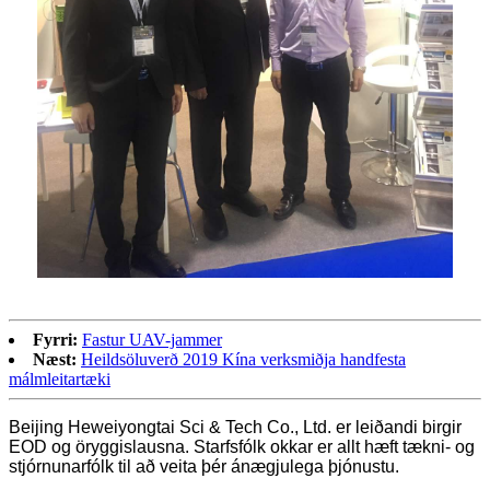
Fyrri:
Fastur UAV-jammer
Næst:
Heildsöluverð 2019 Kína verksmiðja handfesta
málmleitartæki
Beijing Heweiyongtai Sci & Tech Co., Ltd. er leiðandi birgir
EOD og öryggislausna. Starfsfólk okkar er allt hæft tækni- og
stjórnunarfólk til að veita þér ánægjulega þjónustu.