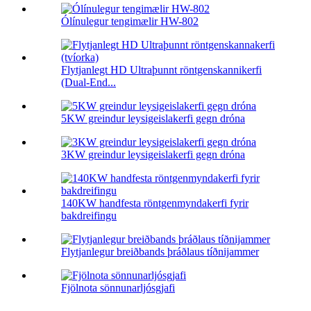
Ólínulegur tengimælir HW-802
Flytjanlegt HD Ultraþunnt röntgenskannikerfi
(Dual-End...
5KW greindur leysigeislakerfi gegn dróna
3KW greindur leysigeislakerfi gegn dróna
140KW handfesta röntgenmyndakerfi fyrir
bakdreifingu
Flytjanlegur breiðbands þráðlaus tíðnijammer
Fjölnota sönnunarljósgjafi