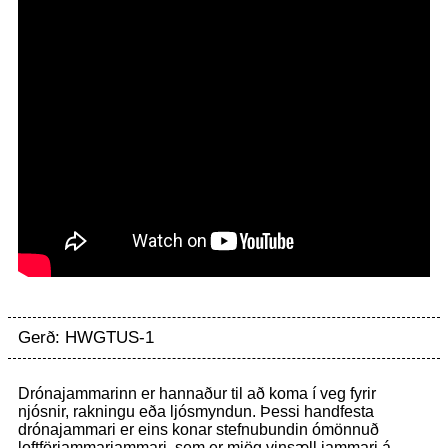
Gerð: HWGTUS-1
Drónajammarinn er hannaður til að koma í veg fyrir
njósnir, rakningu eða ljósmyndun. Þessi handfesta
drónajammari er eins konar stefnubundin ómönnuð
loftförjammarjammari, sem er mjög vinsæll jammari á