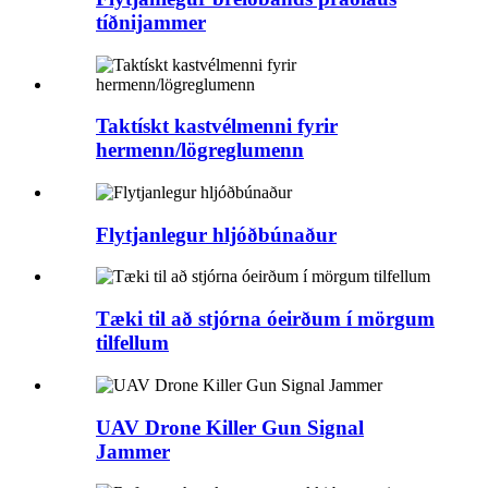
tíðnijammer
Taktískt kastvélmenni fyrir
hermenn/lögreglumenn
Flytjanlegur hljóðbúnaður
Tæki til að stjórna óeirðum í mörgum
tilfellum
UAV Drone Killer Gun Signal
Jammer