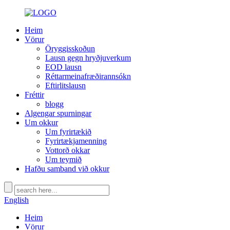
Heim
Vörur
Öryggisskoðun
Lausn gegn hryðjuverkum
EOD lausn
Réttarmeinafræðirannsókn
Eftirlitslausn
Fréttir
blogg
Algengar spurningar
Um okkur
Um fyrirtækið
Fyrirtækjamenning
Vottorð okkar
Um teymið
Hafðu samband við okkur
English
Heim
Vörur