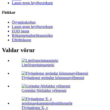
Lausn gegn hryðjuverkum
Flokkar
Öryggisskoðun
Lausn gegn hryðjuverkum
EOD lausn
Réttarmeinafræðirannsókn
Eftirlitslausn
Valdar vörur
Litrófsgreiningartæki
Flytjanlegur greindur könnunarvélmenni
Greindur fjórfaldur vélmenni
Flytjanlegur X, γ