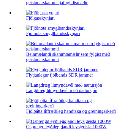
geislunarskammtajafngildismælir
Fjölgasskynjari
Fjölnota smyglbandsskynjari
Beinmælandi skammtamælir sem fylgist með
geislunarskammti
Flytjanlegur fjölbands SDR jammer
Langdræg litmyndavél með nætursjón
Fjölþátta líffræðileg handtaka og greiningarkerfi
Ósprengd eyðileggjandi leysigeisla 1000W