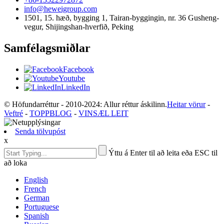
info@heweigroup.com
1501, 15. hæð, bygging 1, Tairan-byggingin, nr. 36 Gusheng-
vegur, Shijingshan-hverfið, Peking
Samfélagsmiðlar
Facebook
Youtube
LinkedIn
© Höfundarréttur - 2010-2024: Allur réttur áskilinn.
Heitar vörur
-
Veftré
-
TOPPBLOG
-
VINSÆL LEIT
Senda tölvupóst
x
Ýttu á Enter til að leita eða ESC til
að loka
English
French
German
Portuguese
Spanish