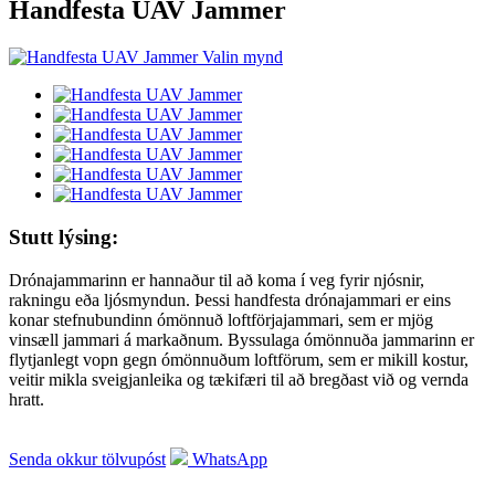
Handfesta UAV Jammer
Stutt lýsing:
Drónajammarinn er hannaður til að koma í veg fyrir njósnir,
rakningu eða ljósmyndun. Þessi handfesta drónajammari er eins
konar stefnubundinn ómönnuð loftförjajammari, sem er mjög
vinsæll jammari á markaðnum. Byssulaga ómönnuða jammarinn er
flytjanlegt vopn gegn ómönnuðum loftförum, sem er mikill kostur,
veitir mikla sveigjanleika og tækifæri til að bregðast við og vernda
hratt.
Senda okkur tölvupóst
WhatsApp