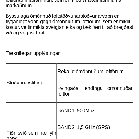
markaðnum.
Byssulaga ómönnuð loftstöðvunarstöðvunarvopn er
flytjanlegt vopn gegn ómönnuðum loftförum, sem er mikill
kostur, veitir mikla sveigjanleika og tækifæri til að bregðast
við og verjast hratt.
Tæknilegar upplýsingar
Reka út ómönnuðum loftförum
Stöðvunarstilling
Þvingaða lendingu ómönnuðar
loftför
BAND1: 900Mhz
BAND2: 1,5 GHz (GPS)
Tíðnisvið sem nær yfir
band