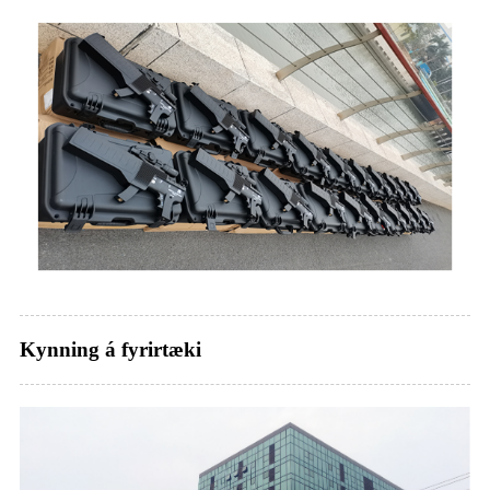
Kynning á fyrirtæki