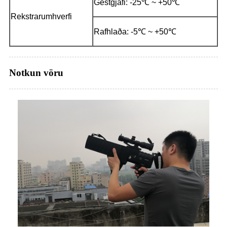
Gestgjafi: -25℃ ~ +50℃
Rekstrarumhverfi
Rafhlaða: -5℃ ~ +50℃
Notkun vöru