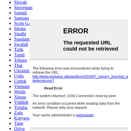
Slovak
Slovenian
Somali
Samoan
Scots Gaelic
Shona
Sindhi
Sundanese
Swahili
Tajik
Tamil
Telugu
Thai
Ukrainian
Urdu
Uzbek
Vietnamese
Welsh
Xhosa
Yiddish
Yoruba
Zulu
Kinyarwanda
Tatar
Oriya