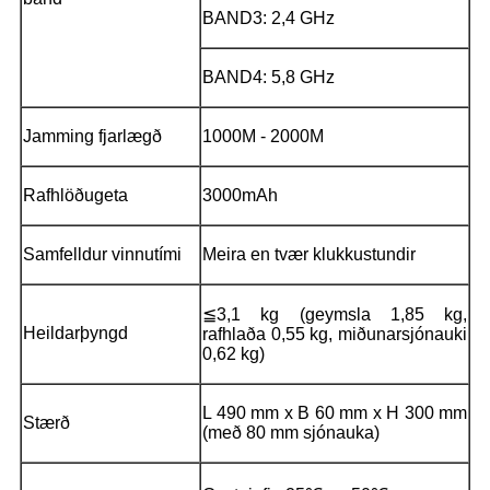
BAND3: 2,4 GHz
BAND4: 5,8 GHz
Jamming fjarlægð
1000M - 2000M
Rafhlöðugeta
3000mAh
Samfelldur vinnutími
Meira en tvær klukkustundir
≦3,1 kg (geymsla 1,85 kg,
Heildarþyngd
rafhlaða 0,55 kg, miðunarsjónauki
0,62 kg)
L 490 mm x B 60 mm x H 300 mm
Stærð
(með 80 mm sjónauka)