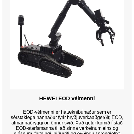
HEWEI EOD vélmenni
EOD-vélmenni er hátæknibúnaður sem er
sérstaklega hannaður fyrir hryðjuverkaaðgerðir, EOD,
almannaöryggi og önnur svið. Það getur komið í stað
EOD-starfsmanna til að sinna verkefnum eins og
njósnum, flutningi, niðurrifi og eyðingu sprengiefna