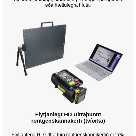
eða hættulegra hluta.
Flytjanlegt HD Ultraþunnt
röntgenskannakerfi (tvíorka)
Flytjanlega HD Ultra-thin röntgenskannikerfið er tæki