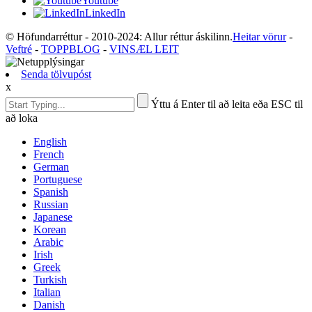
Youtube
LinkedIn
© Höfundarréttur - 2010-2024: Allur réttur áskilinn.
Heitar vörur
-
Veftré
-
TOPPBLOG
-
VINSÆL LEIT
Senda tölvupóst
x
Ýttu á Enter til að leita eða ESC til
að loka
English
French
German
Portuguese
Spanish
Russian
Japanese
Korean
Arabic
Irish
Greek
Turkish
Italian
Danish