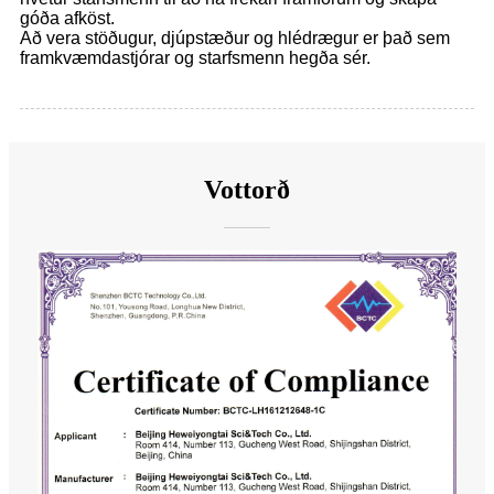
góða afköst.
Að vera stöðugur, djúpstæður og hlédrægur er það sem
framkvæmdastjórar og starfsmenn hegða sér.
Vottorð