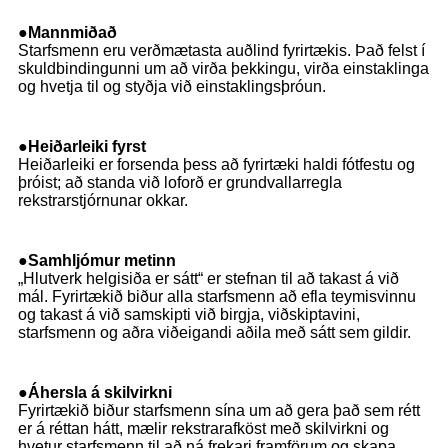
●
Mannmiðað
Starfsmenn eru verðmætasta auðlind fyrirtækis. Það felst í
skuldbindingunni um að virða þekkingu, virða einstaklinga
og hvetja til og styðja við einstaklingsþróun.
●
Heiðarleiki fyrst
Heiðarleiki er forsenda þess að fyrirtæki haldi fótfestu og
þróist; að standa við loforð er grundvallarregla
rekstrarstjórnunar okkar.
●
Samhljómur metinn
„Hlutverk helgisiða er sátt“ er stefnan til að takast á við
mál. Fyrirtækið biður alla starfsmenn að efla teymisvinnu
og takast á við samskipti við birgja, viðskiptavini,
starfsmenn og aðra viðeigandi aðila með sátt sem gildir.
●
Áhersla á skilvirkni
Fyrirtækið biður starfsmenn sína um að gera það sem rétt
er á réttan hátt, mælir rekstrarafköst með skilvirkni og
hvetur starfsmenn til að ná frekari framförum og skapa