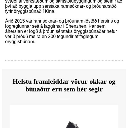
svæði af verkstæðum og skrifstofubyggingum og stefnir að
því að byggja upp sérstaka rannsóknar- og þróunarstöð
fyrir öryggisbúnað í Kína.
Árið 2015 var rannsóknar- og þróunarmiðstöð hersins og
lögreglunnar sett á laggirnar í Shenzhen. Þar sem
áherslan er lögð á þróun sérstaks öryggisbúnaðar hefur
verið þróuð meira en 200 tegundir af faglegum
öryggisbúnaði.
Helstu framleiddar vörur okkar og
búnaður eru sem hér segir