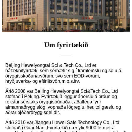
Um fyrirtækið
Beijing Heweiyongtai Sci & Tech Co., Ltd er
hátæknifyrirtæki sem sérhæfir sig í framleiðslu og sölu á
öryggisskoðunarvörum, svo sem EOD-vörum,
hryðjuverka- og eftirlitsvörum o.s.frv.
Árið 2008 var Beiiing Heweiyongtai Sci&Tech Co., Ltd
stofnað í Peking. Fyrirtækið leggur áherslu á þróun og
rekstur sérstaks öryggisbúnaðar, aðallega fyrir
almannaöryggislög, vopnaða lögreglu, her, tollgæslu og
aðrar þjóðaröryggisdeildir.
Árið 2010 var Jiangsu Hewei Safe Technology Co., Ltd
stofnað í GuanNan. Fyrirtækið nær yfir 9000 fermetra