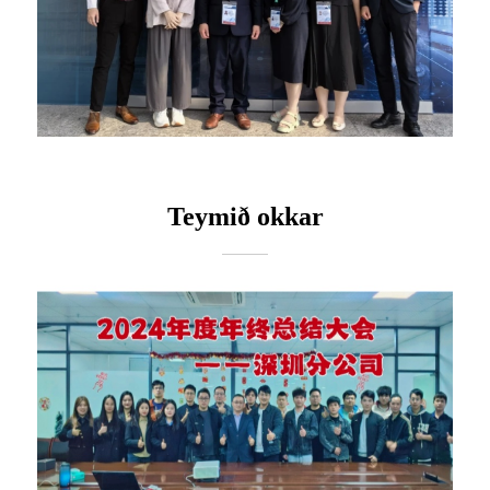
Teymið okkar