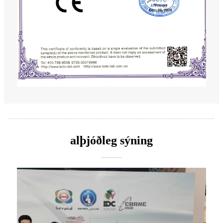
alþjóðleg sýning