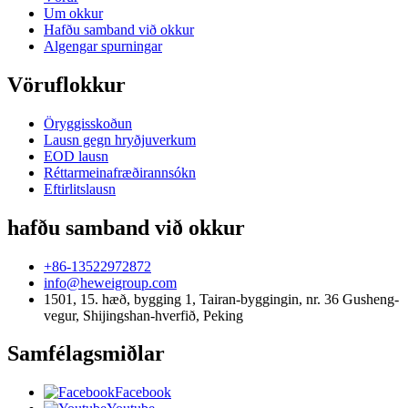
Um okkur
Hafðu samband við okkur
Algengar spurningar
Vöruflokkur
Öryggisskoðun
Lausn gegn hryðjuverkum
EOD lausn
Réttarmeinafræðirannsókn
Eftirlitslausn
hafðu samband við okkur
+86-13522972872
info@heweigroup.com
1501, 15. hæð, bygging 1, Tairan-byggingin, nr. 36 Gusheng-
vegur, Shijingshan-hverfið, Peking
Samfélagsmiðlar
Facebook