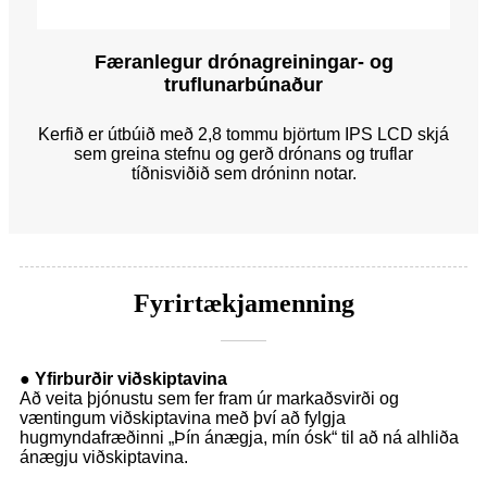
Færanlegur drónagreiningar- og
truflunarbúnaður
Kerfið er útbúið með 2,8 tommu björtum IPS LCD skjá
sem greina stefnu og gerð drónans og truflar
tíðnisviðið sem dróninn notar.
Fyrirtækjamenning
● Yfirburðir viðskiptavina
Að veita þjónustu sem fer fram úr markaðsvirði og
væntingum viðskiptavina með því að fylgja
hugmyndafræðinni „Þín ánægja, mín ósk“ til að ná alhliða
ánægju viðskiptavina.