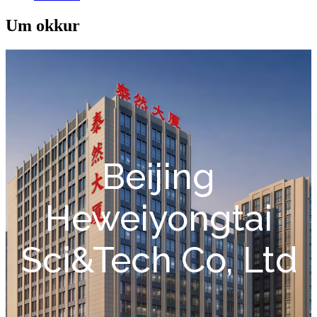
Um okkur
Beijing
Heweiyongtai
Sci&Tech Co, Ltd