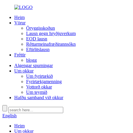
Heim
Vörur
Öryggisskoðun
Lausn gegn hryðjuverkum
EOD lausn
Réttarmeinafræðirannsókn
Eftirlitslausn
Fréttir
blogg
Algengar spurningar
Um okkur
Um fyrirtækið
Fyrirtækjamenning
Vottorð okkar
Um teymið
Hafðu samband við okkur
English
Heim
Um okkur