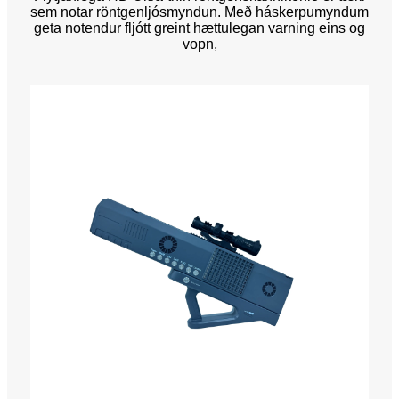
sem notar röntgenljósmyndun. Með háskerpumyndum
geta notendur fljótt greint hættulegan varning eins og
vopn,